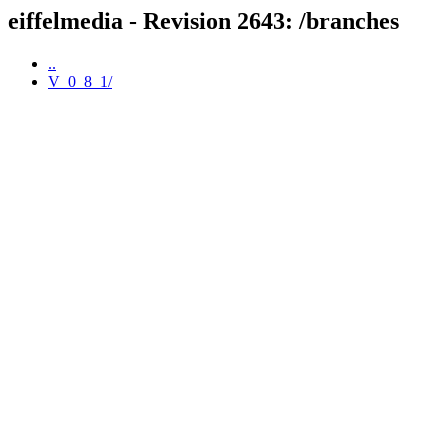
eiffelmedia - Revision 2643: /branches
..
V_0_8_1/